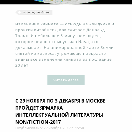
#‎СОВЕТЫ_СТРОЙКОВА
Изменение климата — отнюдь не «выдумка и
происки китайцев», как считает Дональд
Трамп. И небольшое 5-минутное видео,
которое недавно выпустила Nasa, это
доказывает. На анимированной карте Земли,
снятой из космоса, угрожающе прекрасно
видны все изменения климата за последние
20 лет.
Читать далее
С 29 НОЯБРЯ ПО 3 ДЕКАБРЯ В МОСКВЕ
ПРОЙДЕТ ЯРМАРКА
ИНТЕЛЛЕКТУАЛЬНОЙ ЛИТЕРАТУРЫ
NON/FICTION-2017
Опубликовано: 27 ноября 2017 г. 15:58