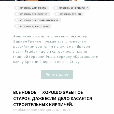
#‎STROIKOV_ДОМ_МЕЧТЫ‬
#STROIKOV_ИНЖИНИРИНГ
#STROIKOV_ТЕХНОЛОГИИ
#‎STROIKOV_ТРЕНДЫ‬
#STROIKOV_ЭНЕРГОЭФФЕКТИВНОСТЬ
#STROIKOV_ДОМБУДУЩЕГО
Американский актер, певец и режиссер
Эдриан Гренье прежде всего известен
российским зрителям по фильму «Дьявол
носит Prada», где он сыграл роль парня
главной героини Энди, сериалу «Красавцы» и
клипу Бритни Спирс на песню Crazy.
Читать далее
ВСЕ НОВОЕ — ХОРОШО ЗАБЫТОЕ
СТАРОЕ, ДАЖЕ ЕСЛИ ДЕЛО КАСАЕТСЯ
СТРОИТЕЛЬНЫХ КИРПИЧЕЙ.
Опубликовано: 4 января 2018 г. 16:29