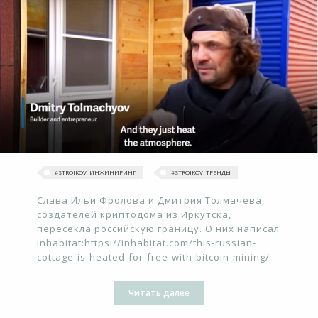
#STROIKOV_ИНЖИНИРИНГ
#‎STROIKOV_ТРЕНДЫ‬
Слава Ильи Фролова и Дмитрия Толмачева,
создателей криптодома из Иркутска,
пересекла российскую границу. О них написал
Inhabitat:https://inhabitat.com/this-russian-
cottage-is-heated-for-free-with-bitcoin-mining/
Читать далее