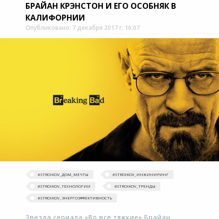
БРАЙАН КРЭНСТОН И ЕГО ОСОБНЯК В
КАЛИФОРНИИ
Опубликовано: 7 декабря 2017 г. 16:07
#‎STROIKOV_ДОМ_МЕЧТЫ‬
#STROIKOV_ИНЖИНИРИНГ
#STROIKOV_ТЕХНОЛОГИИ
#‎STROIKOV_ТРЕНДЫ‬
#STROIKOV_ЭНЕРГОЭФФЕКТИВНОСТЬ
Звезда сериала «Во все тяжкие» Брайан