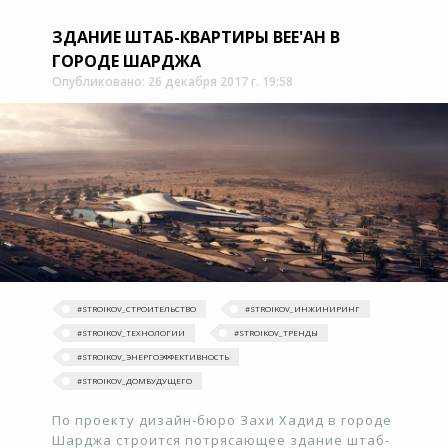
ЗДАНИЕ ШТАБ-КВАРТИРЫ BEE'AH В
ГОРОДЕ ШАРДЖА
Опубликовано: 26 декабря 2017 г. 19:58
#STROIKOV_СТРОИТЕЛЬСТВО
#STROIKOV_ИНЖИНИРИНГ
#STROIKOV_ТЕХНОЛОГИИ
#‎STROIKOV_ТРЕНДЫ‬
#STROIKOV_ЭНЕРГОЭФФЕКТИВНОСТЬ
#STROIKOV_ДОМБУДУЩЕГО
По проекту дизайн-бюро Захи Хадид в городе
Шарджа строится потрясающее здание штаб-