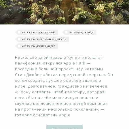
#STROIKOV_ИНЖИНИРИНГ
#‎STROIKOV_ТРЕНДЫ‬
#STROIKOV_ЭНЕРГОЭФФЕКТИВНОСТЬ
#STROIKOV_ДОМБУДУЩЕГО
Несколько дней назад в Купертино, штат
Калифорния, открылся Apple Park —
последний большой проект, над которым
Стив Джобс работал перед своей смертью. Он
хотел создать лучшее офисное здание в
мире: долговечное, грандиозное и зеленое.
«Я хочу оставить штаб-квартиру, которая
несла бы на себе мою личную печать и
служила воплощением ценностей компании
на протяжении нескольких поколений», —
говорил основатель Apple.