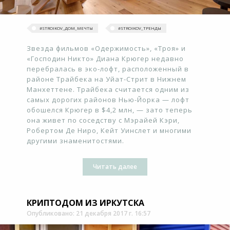
#‎STROIKOV_ДОМ_МЕЧТЫ‬
#‎STROIKOV_ТРЕНДЫ‬
Звезда фильмов «Одержимость», «Троя» и
«Господин Никто» Диана Крюгер недавно
перебралась в эко-лофт, расположенный в
районе Трайбека на Уйат-Стрит в Нижнем
Манхеттене. Трайбека считается одним из
самых дорогих районов Нью-Йорка — лофт
обошелся Крюгер в $4,2 млн, — зато теперь
она живет по соседству с Мэрайей Кэри,
Робертом Де Ниро, Кейт Уинслет и многими
другими знаменитостями.
Читать далее
КРИПТОДОМ ИЗ ИРКУТСКА
Опубликовано: 21 декабря 2017 г. 16:57