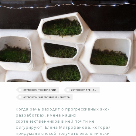
#STROIKOV_ТЕХНОЛОГИИ
#‎STROIKOV_ТРЕНДЫ‬
#STROIKOV_ЭНЕРГОЭФФЕКТИВНОСТЬ
Когда речь заходит о прогрессивных эко-
разработках, имена наших
соотечественников в ней почти не
фигурируют. Елена Митрофанова, которая
придумала способ получать экологически