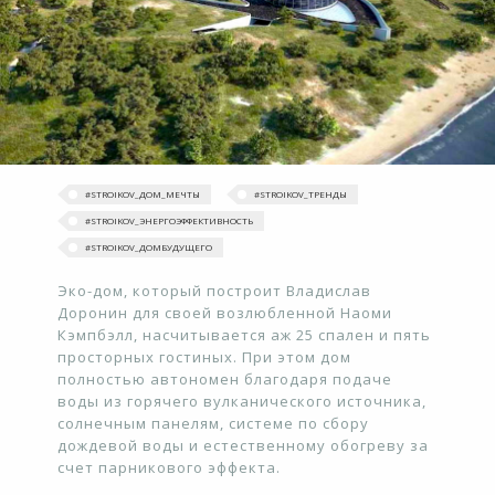
#‎STROIKOV_ДОМ_МЕЧТЫ‬
#‎STROIKOV_ТРЕНДЫ‬
#STROIKOV_ЭНЕРГОЭФФЕКТИВНОСТЬ
#STROIKOV_ДОМБУДУЩЕГО
Эко-дом, который построит Владислав
Доронин для своей возлюбленной Наоми
Кэмпбэлл, насчитывается аж 25 спален и пять
просторных гостиных. При этом дом
полностью автономен благодаря подаче
воды из горячего вулканического источника,
солнечным панелям, системе по сбору
дождевой воды и естественному обогреву за
счет парникового эффекта.