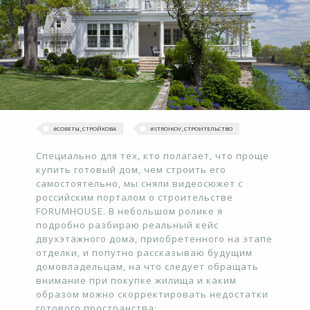
#‎СОВЕТЫ_СТРОЙКОВА
#STROIKOV_СТРОИТЕЛЬСТВО
Специально для тех, кто полагает, что проще
купить готовый дом, чем строить его
самостоятельно, мы сняли видеосюжет с
российским порталом о строительстве
FORUMHOUSE. В небольшом ролике я
подробно разбираю реальный кейс
двухэтажного дома, приобретенного на этапе
отделки, и попутно рассказываю будущим
домовладельцам, на что следует обращать
внимание при покупке жилища и каким
образом можно скорректировать недостатки
готового пространства: