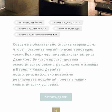
#‎СОВЕТЫ_СТРОЙКОВА
#‎STROIKOV_ДОМ_МЕЧТЫ‬
#STROIKOV_ТЕХНОЛОГИИ
#‎STROIKOV_ТРЕНДЫ‬
#STROIKOV_ЭНЕРГОЭФФЕКТИВНОСТЬ
Совсем не обязательно сносить старый дом,
чтобы построить новый по всем заповедям
«эко». Вот например, американская актриса
Дженифер Энистон просто провела
экологическую реконструкцию своего жилища
в Беверли Хиллс. Давайте
посмотрим, насколько возможно
реализовать подобный проект в наших
климатических условиях.
Читать далее
1