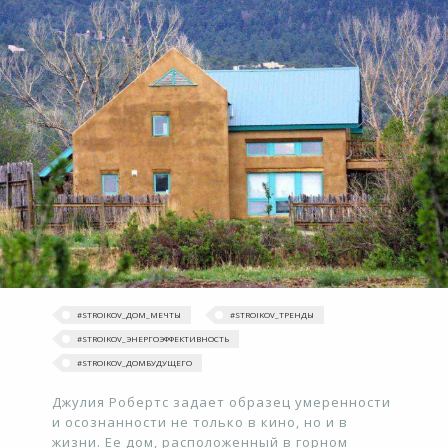
#‎STROIKOV_ДОМ_МЕЧТЫ‬
#‎STROIKOV_ТРЕНДЫ‬
#STROIKOV_ЭНЕРГОЭФФЕКТИВНОСТЬ
#STROIKOV_ДОМБУДУЩЕГО
Джулия Робертс задает образец умеренности
и осознанности не только в кино, но и в
жизни. Ее дом, расположенный в горном