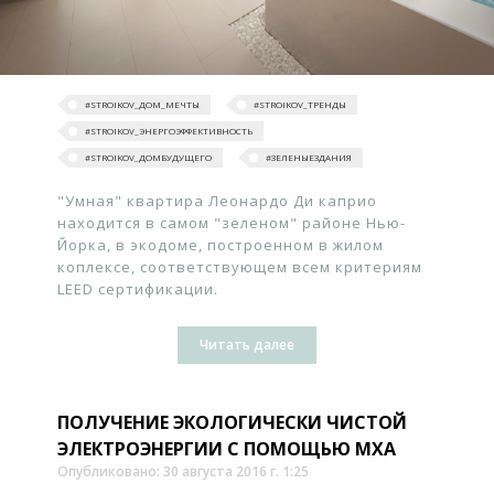
#‎STROIKOV_ДОМ_МЕЧТЫ‬
#‎STROIKOV_ТРЕНДЫ‬
#STROIKOV_ЭНЕРГОЭФФЕКТИВНОСТЬ
#STROIKOV_ДОМБУДУЩЕГО
#ЗЕЛЕНЫЕЗДАНИЯ
"Умная" квартира Леонардо Ди каприо
находится в самом "зеленом" районе Нью-
Йорка, в экодоме, построенном в жилом
коплексе, соответствующем всем критериям
LEED сертификации.
Читать далее
ПОЛУЧЕНИЕ ЭКОЛОГИЧЕСКИ ЧИСТОЙ
ЭЛЕКТРОЭНЕРГИИ С ПОМОЩЬЮ МХА
Опубликовано: 30 августа 2016 г. 1:25