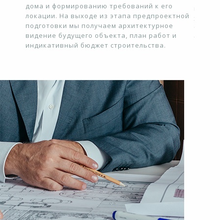
дома и формированию требований к его
процес
локации. На выходе из этапа предпроектной
ания в
ходом 
подготовки мы получаем архитектурное
ыть
того, 
видение будущего объекта, план работ и
ом
таким,
индикативный бюджет строительства.
оторой