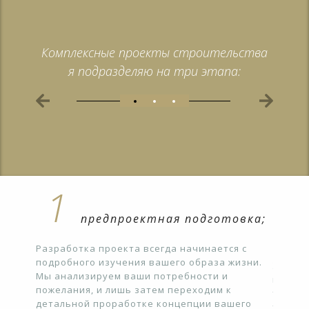
Комплексные проекты строительства
я подразделяю на три этапа:
1
2
предпроектная подготовка;
Разработка проекта всегда начинается с
подробного изучения вашего образа жизни.
Этап в
Мы анализируем ваши потребности и
воплощ
пожелания, и лишь затем переходим к
трудое
детальной проработке концепции вашего
рных
требуе