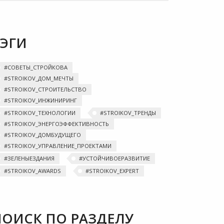
ТЭГИ
#‎СОВЕТЫ_СТРОЙКОВА
#‎STROIKOV_ДОМ_МЕЧТЫ‬
#STROIKOV_СТРОИТЕЛЬСТВО
#STROIKOV_ИНЖИНИРИНГ
#STROIKOV_ТЕХНОЛОГИИ
#‎STROIKOV_ТРЕНДЫ‬
#STROIKOV_ЭНЕРГОЭФФЕКТИВНОСТЬ
#STROIKOV_ДОМБУДУЩЕГО
#STROIKOV_УПРАВЛЕНИЕ_ПРОЕКТАМИ
#ЗЕЛЕНЫЕЗДАНИЯ
#УСТОЙЧИВОЕРАЗВИТИЕ
#STROIKOV_AWARDS
#STROIKOV_EXPERT
ПОИСК ПО РАЗДЕЛУ