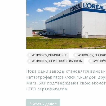
#STROIKOV_ИНЖИНИРИНГ
#STROIKOV_ТЕХНОЛ
#STROIKOV_ЭНЕРГОЭФФЕКТИВНОСТЬ
#УСТОЙЧ
Пока одни заводы становятся винов
катастрофы: https://clck.ru/EMZce, др
Mars, SKF подтверждают свою эколо
LEED сертификатов.
Читать далее