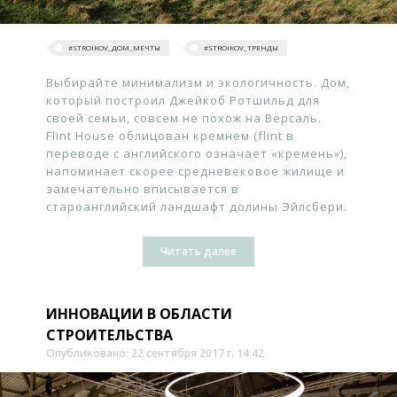
#‎STROIKOV_ДОМ_МЕЧТЫ‬
#‎STROIKOV_ТРЕНДЫ‬
Выбирайте минимализм и экологичность. Дом,
который построил Джейкоб Ротшильд для
своей семьи, совсем не похож на Версаль.
Flint House облицован кремнем (flint в
переводе с английского означает «кремень»),
напоминает скорее средневековое жилище и
замечательно вписывается в
староанглийский ландшафт долины Эйлсбери.
Читать далее
ИННОВАЦИИ В ОБЛАСТИ
СТРОИТЕЛЬСТВА
Опубликовано: 22 сентября 2017 г. 14:42