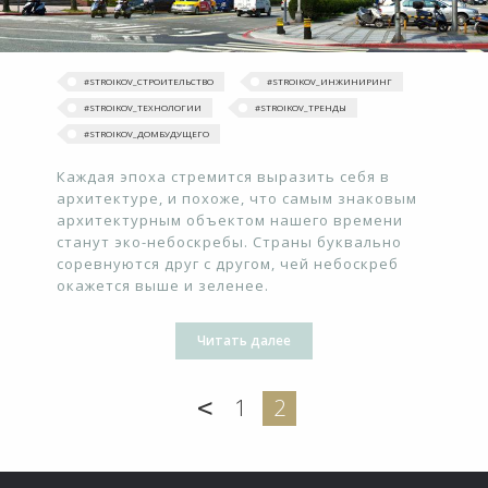
#STROIKOV_СТРОИТЕЛЬСТВО
#STROIKOV_ИНЖИНИРИНГ
#STROIKOV_ТЕХНОЛОГИИ
#‎STROIKOV_ТРЕНДЫ‬
#STROIKOV_ДОМБУДУЩЕГО
Каждая эпоха стремится выразить себя в
архитектуре, и похоже, что самым знаковым
архитектурным объектом нашего времени
станут эко-небоскребы. Страны буквально
соревнуются друг с другом, чей небоскреб
окажется выше и зеленее.
Читать далее
<
1
2