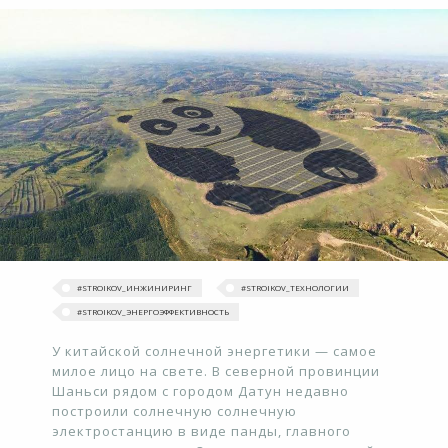
#STROIKOV_ИНЖИНИРИНГ
#STROIKOV_ТЕХНОЛОГИИ
#STROIKOV_ЭНЕРГОЭФФЕКТИВНОСТЬ
У китайской солнечной энергетики — самое
милое лицо на свете. В северной провинции
Шаньси рядом с городом Датун недавно
построили солнечную солнечную
электростанцию в виде панды, главного