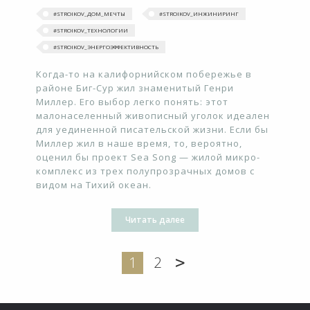
#‎STROIKOV_ДОМ_МЕЧТЫ‬
#STROIKOV_ИНЖИНИРИНГ
#STROIKOV_ТЕХНОЛОГИИ
#STROIKOV_ЭНЕРГОЭФФЕКТИВНОСТЬ
Когда-то на калифорнийском побережье в
районе Биг-Сур жил знаменитый Генри
Миллер. Его выбор легко понять: этот
малонаселенный живописный уголок идеален
для уединенной писательской жизни. Если бы
Миллер жил в наше время, то, вероятно,
оценил бы проект Sea Song — жилой микро-
комплекс из трех полупрозрачных домов с
видом на Тихий океан.
Читать далее
>
1
2