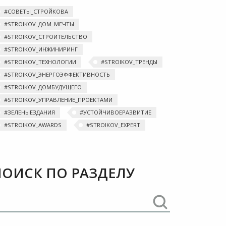
#‎СОВЕТЫ_СТРОЙКОВА
#‎STROIKOV_ДОМ_МЕЧТЫ‬
#STROIKOV_СТРОИТЕЛЬСТВО
#STROIKOV_ИНЖИНИРИНГ
#STROIKOV_ТЕХНОЛОГИИ
#‎STROIKOV_ТРЕНДЫ‬
#STROIKOV_ЭНЕРГОЭФФЕКТИВНОСТЬ
#STROIKOV_ДОМБУДУЩЕГО
#STROIKOV_УПРАВЛЕНИЕ_ПРОЕКТАМИ
#ЗЕЛЕНЫЕЗДАНИЯ
#УСТОЙЧИВОЕРАЗВИТИЕ
#STROIKOV_AWARDS
#STROIKOV_EXPERT
ПОИСК ПО РАЗДЕЛУ