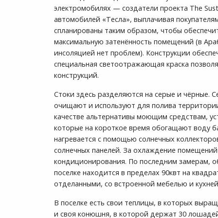
электромобилях — создатели проекта The Sust
автомобилей «Тесла», выплачивая покупателям
спланированы таким образом, чтобы обеспечи
максимальную затенённость помещений (в Араб
инсоляцией нет проблем). Конструкции обесп
специальная светоотражающая краска позвол
конструкций.
Стоки здесь разделяются на серые и чёрные. 
очищают и используют для полива территории
качестве альтернативы моющим средствам, ус
которые на короткое время обогащают воду 
нагревается с помощью солнечных коллекторов
солнечных панелей. За охлаждение помещени
кондиционирования. По последним замерам, о
поселке находится в пределах 90квт на квадр
отделанными, со встроенной мебелью и кухней
В поселке есть свои теплицы, в которых выра
и своя конюшня, в которой держат 30 лошадей