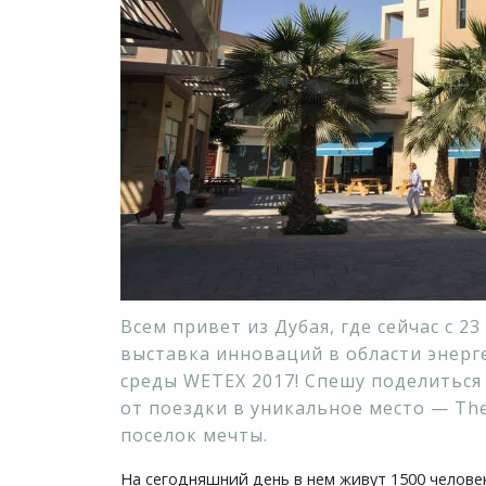
Всем привет из Дубая, где сейчас с 2
выставка инноваций в области энер
среды WETEX 2017! Спешу поделиться
от поездки в уникальное место — The 
поселок мечты.
На сегодняшний день в нем живут 1500 челове