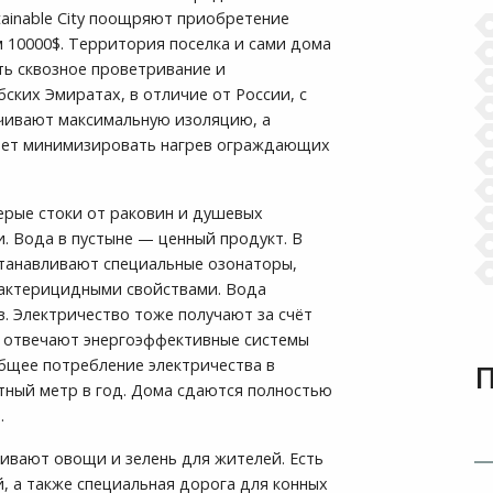
ainable City поощряют приобретение
 10000$. Территория поселка и сами дома
ть сквозное проветривание и
ских Эмиратах, в отличие от России, с
ечивают максимальную изоляцию, а
яет минимизировать нагрев ограждающих
Серые стоки от раковин и душевых
. Вода в пустыне — ценный продукт. В
танавливают специальные озонаторы,
бактерицидными свойствами. Вода
. Электричество тоже получают за счёт
й отвечают энергоэффективные системы
бщее потребление электричества в
атный метр в год. Дома сдаются полностью
.
щивают овощи и зелень для жителей. Есть
, а также специальная дорога для конных