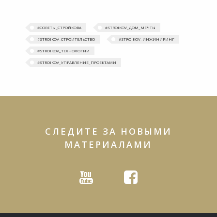
#‎СОВЕТЫ_СТРОЙКОВА
#‎STROIKOV_ДОМ_МЕЧТЫ‬
#STROIKOV_СТРОИТЕЛЬСТВО
#STROIKOV_ИНЖИНИРИНГ
#STROIKOV_ТЕХНОЛОГИИ
#STROIKOV_УПРАВЛЕНИЕ_ПРОЕКТАМИ
СЛЕДИТЕ ЗА НОВЫМИ
МАТЕРИАЛАМИ
Youtube
Facebook